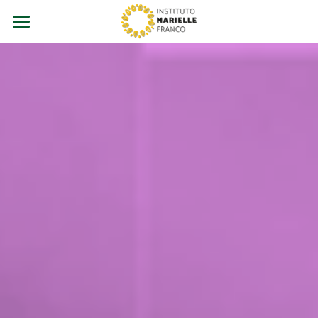
Campanha
Entenda
Assine e apoie!
Apoie